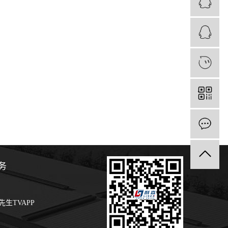
1
务
生TVAPP